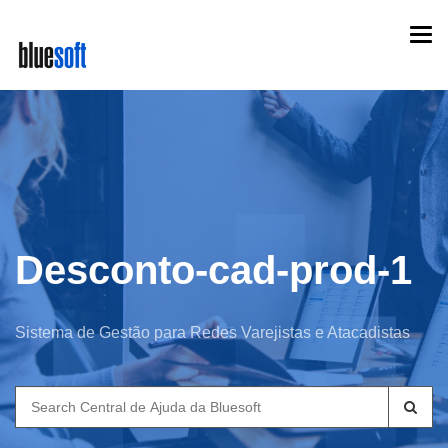
Skip
Togg
to
navi
main
content
Desconto-cad-prod-1
Sistema de Gestão para Redes Varejistas e Atacadistas
Search
for: