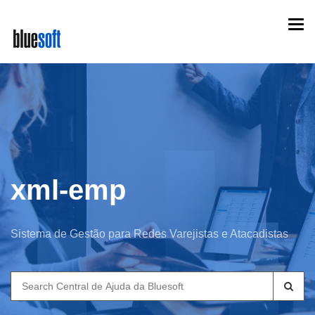
Skip
Togg
to
navi
main
content
xml-emp
Sistema de Gestão para Redes Varejistas e Atacadistas
Search
for: