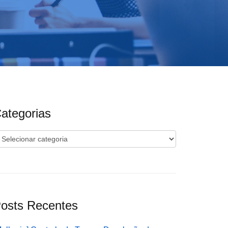
ategorias
ategorias
osts Recentes