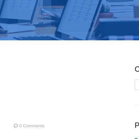
C
C
P
0 Comments