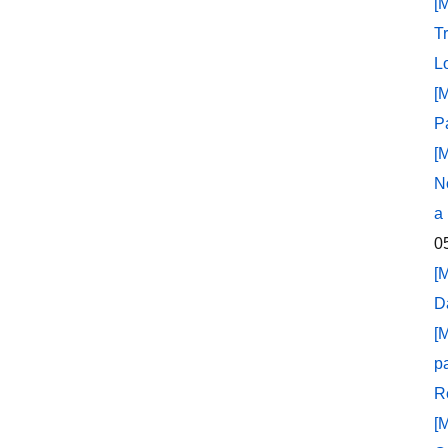
[
T
L
[
P
[
N
a
0
[
D
[
p
R
[