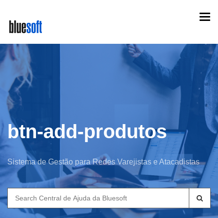
Skip
Togg
to
navi
main
content
btn-add-produtos
Sistema de Gestão para Redes Varejistas e Atacadistas
Search
for: