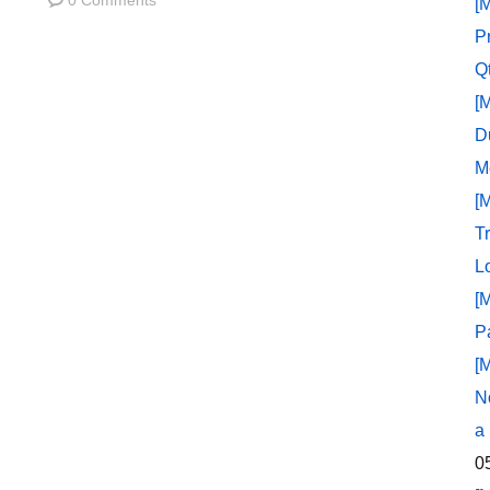
0 Comments
[
P
Q
[
D
M
[
T
L
[
P
[
N
a
0