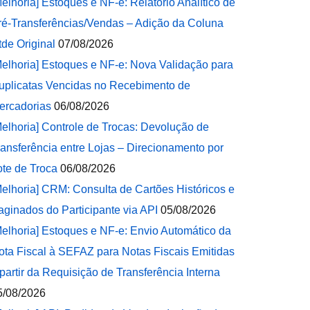
Melhoria] Estoques e NF-e: Relatório Analítico de
ré-Transferências/Vendas – Adição da Coluna
tde Original
07/08/2026
Melhoria] Estoques e NF-e: Nova Validação para
uplicatas Vencidas no Recebimento de
ercadorias
06/08/2026
Melhoria] Controle de Trocas: Devolução de
ransferência entre Lojas – Direcionamento por
ote de Troca
06/08/2026
Melhoria] CRM: Consulta de Cartões Históricos e
aginados do Participante via API
05/08/2026
Melhoria] Estoques e NF-e: Envio Automático da
ota Fiscal à SEFAZ para Notas Fiscais Emitidas
 partir da Requisição de Transferência Interna
5/08/2026