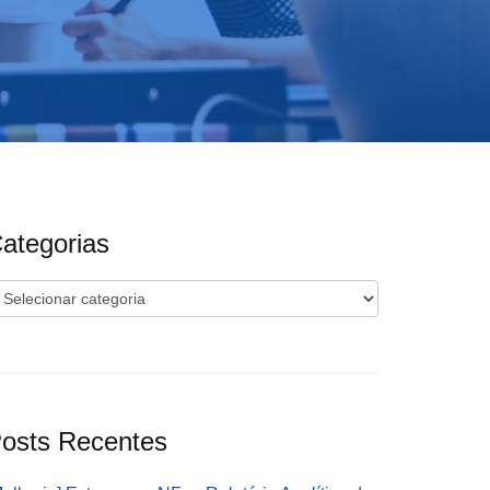
ategorias
ategorias
osts Recentes