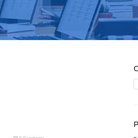
C
C
P