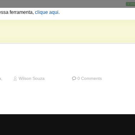
essa ferramenta,
clique aqui.
a
,
Wilson Souza
0 Comments