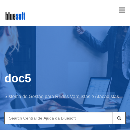
Skip
Togg
to
navi
main
content
doc5
Sistema de Gestão para Redes Varejistas e Atacadistas
Search
for: