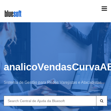
Skip
Togg
to
navi
main
content
analicoVendasCurvaA
Sistema de Gestão para Redes Varejistas e Atacadistas
Search
for: