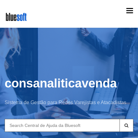
Skip
Togg
to
navi
main
content
consanaliticavenda
Sistema de Gestão para Redes Varejistas e Atacadistas
Search
for: