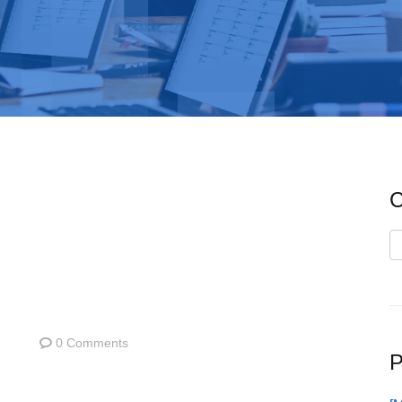
C
C
0 Comments
P