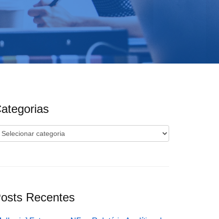
ategorias
ategorias
osts Recentes