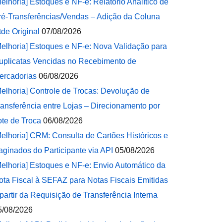
Melhoria] Estoques e NF-e: Relatório Analítico de
ré-Transferências/Vendas – Adição da Coluna
tde Original
07/08/2026
Melhoria] Estoques e NF-e: Nova Validação para
uplicatas Vencidas no Recebimento de
ercadorias
06/08/2026
Melhoria] Controle de Trocas: Devolução de
ransferência entre Lojas – Direcionamento por
ote de Troca
06/08/2026
Melhoria] CRM: Consulta de Cartões Históricos e
aginados do Participante via API
05/08/2026
Melhoria] Estoques e NF-e: Envio Automático da
ota Fiscal à SEFAZ para Notas Fiscais Emitidas
 partir da Requisição de Transferência Interna
5/08/2026