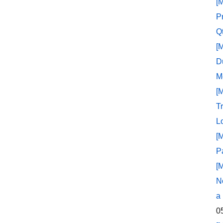
[
P
Q
[
D
M
[
T
L
[
P
[
N
a
0