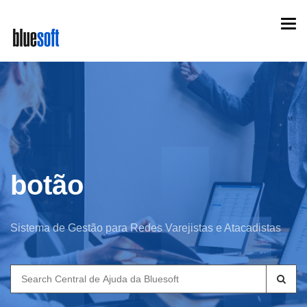
Skip
Togg
to
navi
main
content
botão
Sistema de Gestão para Redes Varejistas e Atacadistas
Search
for: