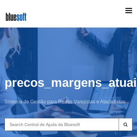
Skip
Togg
to
navi
main
content
precos_margens_atuai
Sistema de Gestão para Redes Varejistas e Atacadistas
Search
for: