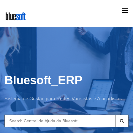
Skip
Togg
to
navi
main
content
Bluesoft_ERP
Sistema de Gestão para Redes Varejistas e Atacadistas
Search
for: