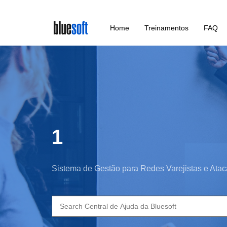
Skip
Home
Treinamentos
FAQ
to
main
content
1
Sistema de Gestão para Redes Varejistas e Atac
Search
for: