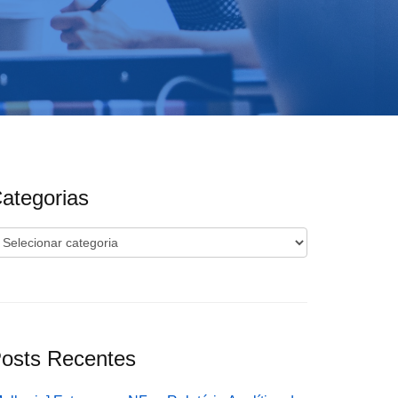
ategorias
ategorias
osts Recentes