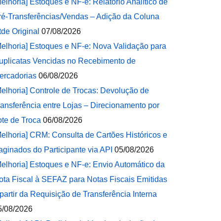
Melhoria] Estoques e NF-e: Relatório Analítico de
ré-Transferências/Vendas – Adição da Coluna
tde Original
07/08/2026
Melhoria] Estoques e NF-e: Nova Validação para
uplicatas Vencidas no Recebimento de
ercadorias
06/08/2026
Melhoria] Controle de Trocas: Devolução de
ransferência entre Lojas – Direcionamento por
ote de Troca
06/08/2026
Melhoria] CRM: Consulta de Cartões Históricos e
aginados do Participante via API
05/08/2026
Melhoria] Estoques e NF-e: Envio Automático da
ota Fiscal à SEFAZ para Notas Fiscais Emitidas
 partir da Requisição de Transferência Interna
5/08/2026