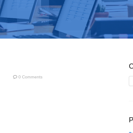
C
0 Comments
C
P