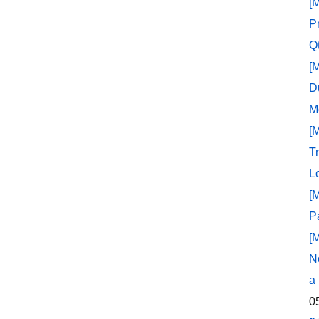
[
P
Q
[
D
M
[
T
L
[
P
[
N
a
0