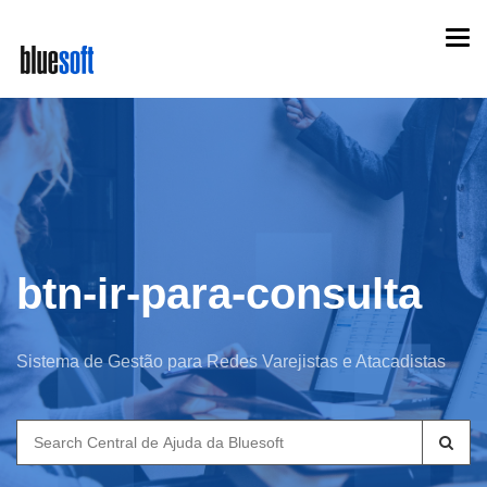
Skip
Togg
to
navi
main
content
btn-ir-para-consulta
Sistema de Gestão para Redes Varejistas e Atacadistas
Search
for: