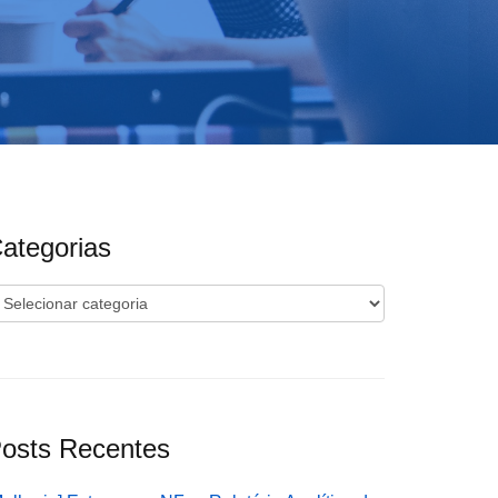
ategorias
ategorias
osts Recentes