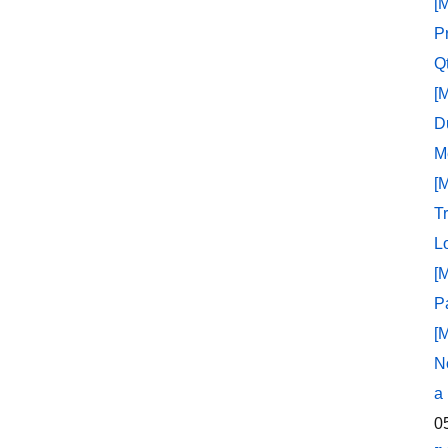
[
P
Q
[
D
M
[
T
L
[
P
[
N
a
0