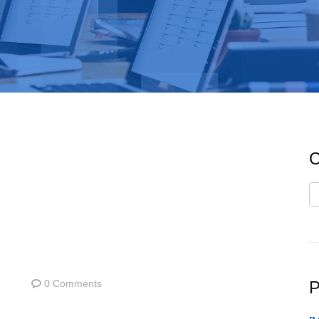
C
C
P
0 Comments