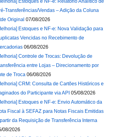
Melhoria] Estoques e NF-e: Relatório Analítico de
ré-Transferências/Vendas – Adição da Coluna
tde Original
07/08/2026
Melhoria] Estoques e NF-e: Nova Validação para
uplicatas Vencidas no Recebimento de
ercadorias
06/08/2026
Melhoria] Controle de Trocas: Devolução de
ransferência entre Lojas – Direcionamento por
ote de Troca
06/08/2026
Melhoria] CRM: Consulta de Cartões Históricos e
aginados do Participante via API
05/08/2026
Melhoria] Estoques e NF-e: Envio Automático da
ota Fiscal à SEFAZ para Notas Fiscais Emitidas
 partir da Requisição de Transferência Interna
5/08/2026