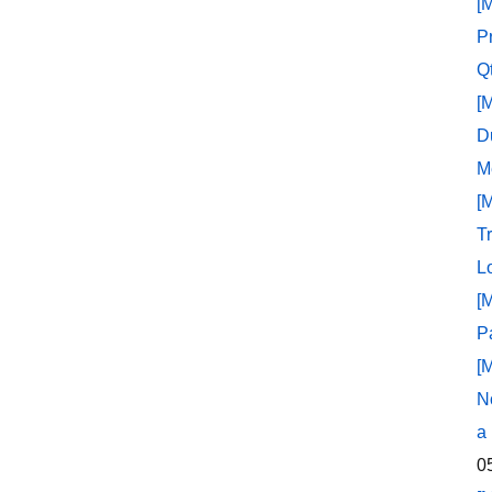
[
P
Q
[
D
M
[
T
L
[
P
[
N
a
0