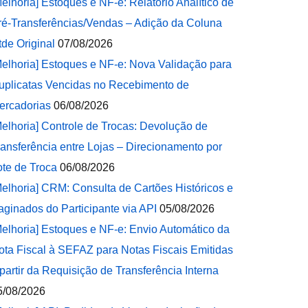
Melhoria] Estoques e NF-e: Relatório Analítico de
ré-Transferências/Vendas – Adição da Coluna
tde Original
07/08/2026
Melhoria] Estoques e NF-e: Nova Validação para
uplicatas Vencidas no Recebimento de
ercadorias
06/08/2026
Melhoria] Controle de Trocas: Devolução de
ransferência entre Lojas – Direcionamento por
ote de Troca
06/08/2026
Melhoria] CRM: Consulta de Cartões Históricos e
aginados do Participante via API
05/08/2026
Melhoria] Estoques e NF-e: Envio Automático da
ota Fiscal à SEFAZ para Notas Fiscais Emitidas
 partir da Requisição de Transferência Interna
5/08/2026