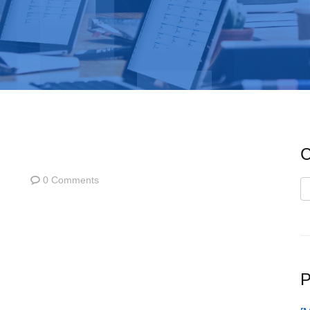
C
0 Comments
C
P