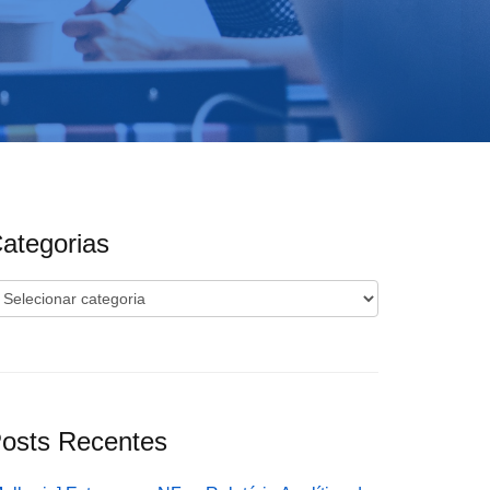
ategorias
ategorias
osts Recentes