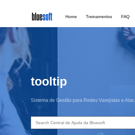
Skip
Home
Treinamentos
FAQ
to
main
content
tooltip
Sistema de Gestão para Redes Varejistas e Atac
Search
for: