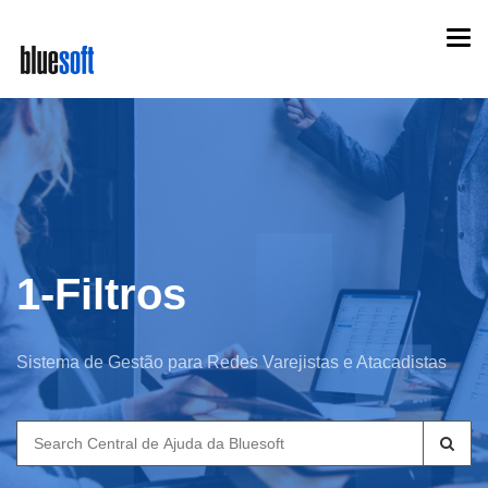
Skip
Togg
to
navi
main
content
1-Filtros
Sistema de Gestão para Redes Varejistas e Atacadistas
Search
for: