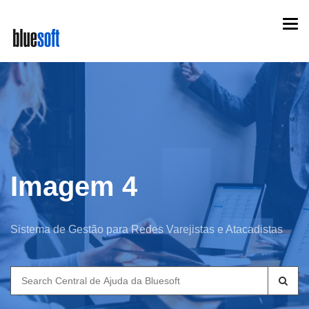
Skip
Togg
to
navi
main
content
Imagem 4
Sistema de Gestão para Redes Varejistas e Atacadistas
Search
for: