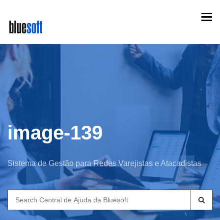
Skip
Togg
to
navi
main
content
image-139
Sistema de Gestão para Redes Varejistas e Atacadistas
Search
for: