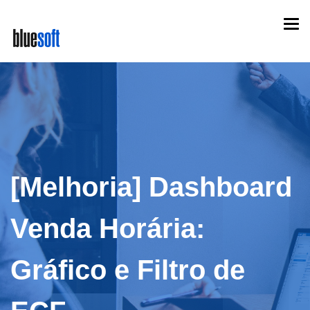
Skip
Togg
to
navi
main
content
[Melhoria] Dashboard
Venda Horária:
Gráfico e Filtro de