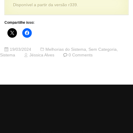
Disponível a partir da versão r339.
Compartilhe isso:
19/03/2024
Melhorias do Sistema
,
Sem Categoria
,
Sistema
Jéssica Alves
0 Comments
© 2026 Central de Ajuda da Bluesoft