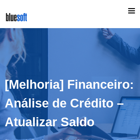
Skip
Togg
to
navi
main
content
[Melhoria] Financeiro:
Análise de Crédito –
Atualizar Saldo