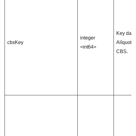
Key da
integer
cbsKey
Alíquota
<int64>
CBS.