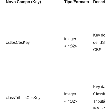
Novo
Campo (Key)
Tipo/Formato
Descriç
Key do 
integer
cstIbsCbsKey
de IBS e
<int32>
CBS.
Key da
integer
Classifi
classTribIbsCbsKey
<int32>
Tributári
IBS e CB