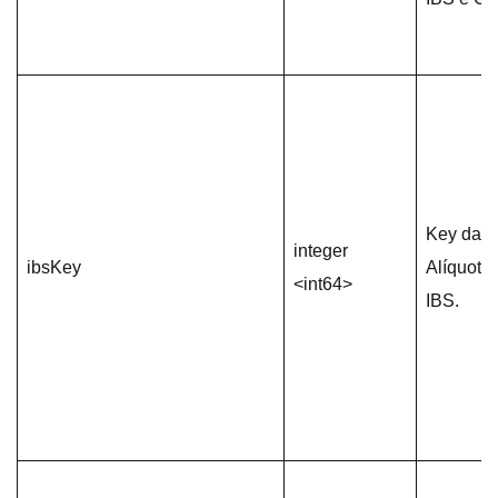
Key da
integer
ibsKey
Alíquota
<int64>
IBS.