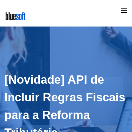
Skip
Togg
to
navi
main
content
[Novidade] API de
Incluir Regras Fiscais
para a Reforma