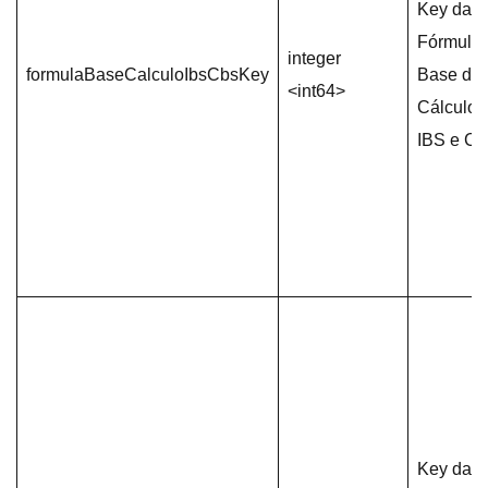
Key da
Fórmula 
integer
formulaBaseCalculoIbsCbsKey
Base de
<int64>
Cálculo 
IBS e CB
Key da