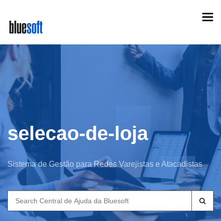
Skip
Togg
to
navi
main
content
selecao-de-loja
Sistema de Gestão para Redes Varejistas e Atacadistas
Search
for: