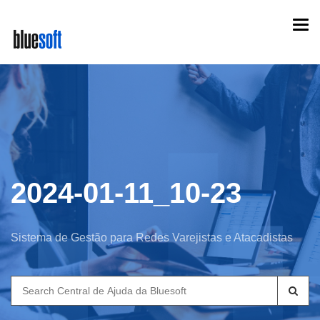
Skip
Togg
to
navi
main
content
2024-01-11_10-23
Sistema de Gestão para Redes Varejistas e Atacadistas
Search
for: