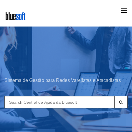
Skip
Togg
to
navi
main
content
Sistema de Gestão para Redes Varejistas e Atacadistas
Search
for: