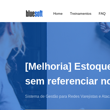
Skip
Home
Treinamentos
FAQ
to
main
content
[Melhoria] Estoq
sem referenciar no
Sistema de Gestão para Redes Varejistas e Atac