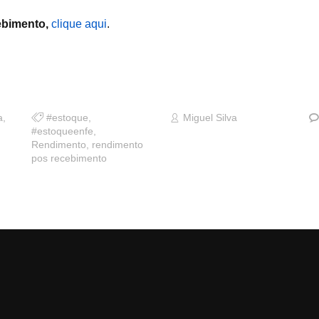
bimento,
clique aqui
.
a
,
#estoque
,
Miguel Silva
#estoqueenfe
,
Rendimento
,
rendimento
pos recebimento