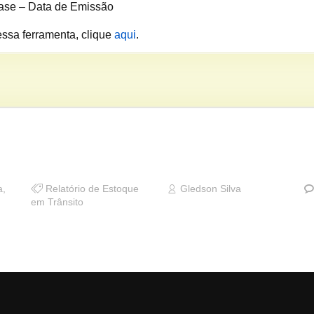
base – Data de Emissão
essa ferramenta, clique
aqui
.
a
,
Relatório de Estoque
Gledson Silva
em Trânsito