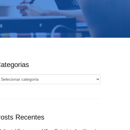
ategorias
ategorias
osts Recentes