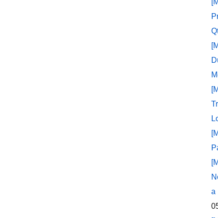
[
P
Q
[
D
M
[
T
L
[
P
[
N
a
0