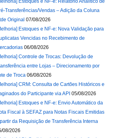
Melhoria] Estoques e NF-e: Relatório Analítico de
ré-Transferências/Vendas – Adição da Coluna
tde Original
07/08/2026
Melhoria] Estoques e NF-e: Nova Validação para
uplicatas Vencidas no Recebimento de
ercadorias
06/08/2026
Melhoria] Controle de Trocas: Devolução de
ransferência entre Lojas – Direcionamento por
ote de Troca
06/08/2026
Melhoria] CRM: Consulta de Cartões Históricos e
aginados do Participante via API
05/08/2026
Melhoria] Estoques e NF-e: Envio Automático da
ota Fiscal à SEFAZ para Notas Fiscais Emitidas
 partir da Requisição de Transferência Interna
5/08/2026