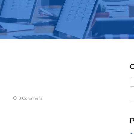
C
C
0 Comments
P