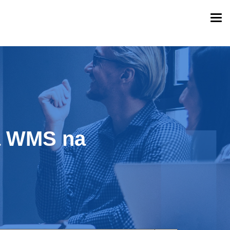
Togg
navi
ga WMS na