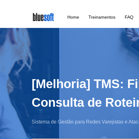
Skip
Home
Treinamentos
FAQ
to
main
content
[Melhoria] TMS: F
Consulta de Rotei
Sistema de Gestão para Redes Varejistas e Atac