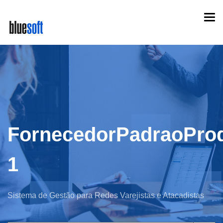
Skip
Togg
to
navi
main
content
FornecedorPadraoProd
1
Sistema de Gestão para Redes Varejistas e Atacadistas