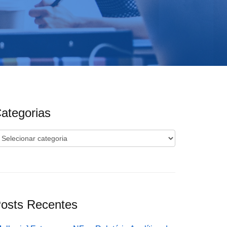
ategorias
ategorias
osts Recentes