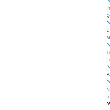
[
P
Q
[
D
M
[
T
L
[
P
[
N
a
0