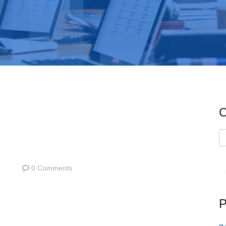
C
C
0 Comments
P