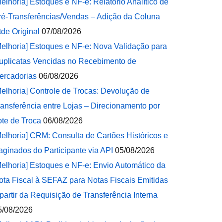
Melhoria] Estoques e NF-e: Relatório Analítico de
ré-Transferências/Vendas – Adição da Coluna
tde Original
07/08/2026
Melhoria] Estoques e NF-e: Nova Validação para
uplicatas Vencidas no Recebimento de
ercadorias
06/08/2026
Melhoria] Controle de Trocas: Devolução de
ransferência entre Lojas – Direcionamento por
ote de Troca
06/08/2026
Melhoria] CRM: Consulta de Cartões Históricos e
aginados do Participante via API
05/08/2026
Melhoria] Estoques e NF-e: Envio Automático da
ota Fiscal à SEFAZ para Notas Fiscais Emitidas
 partir da Requisição de Transferência Interna
5/08/2026