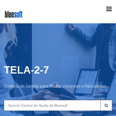
Skip
Togg
to
navi
main
content
TELA-2-7
Sistema de Gestão para Redes Varejistas e Atacadistas
Search
for: