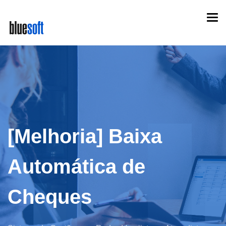
Skip
Togg
to
navi
main
content
[Melhoria] Baixa
Automática de
Cheques