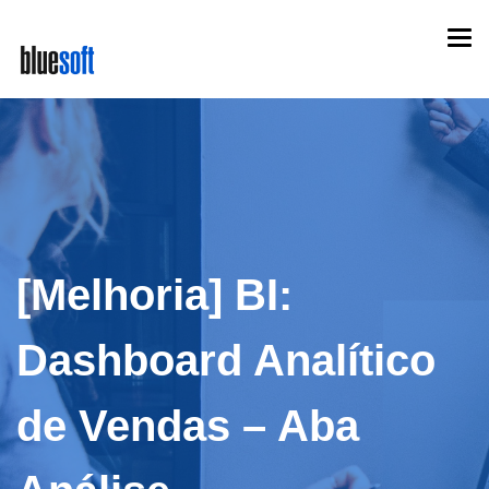
Skip
Togg
to
navi
main
content
[Melhoria] BI:
Dashboard Analítico
de Vendas – Aba