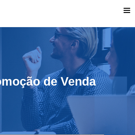
Togg
navi
romoção de Venda