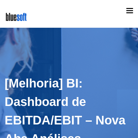
Skip
Togg
to
navi
main
content
[Melhoria] BI:
Dashboard de
EBITDA/EBIT – Nova