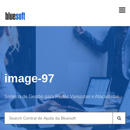
Skip
Togg
to
navi
main
content
image-97
Sistema de Gestão para Redes Varejistas e Atacadistas
Search
for: