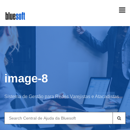
Skip
Togg
to
navi
main
content
image-8
Sistema de Gestão para Redes Varejistas e Atacadistas
Search
for: