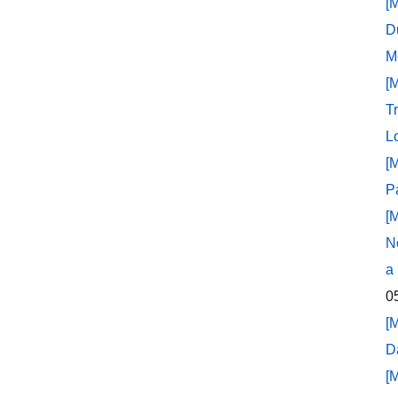
[
D
M
[
T
L
[
P
[
N
a
0
[
D
[