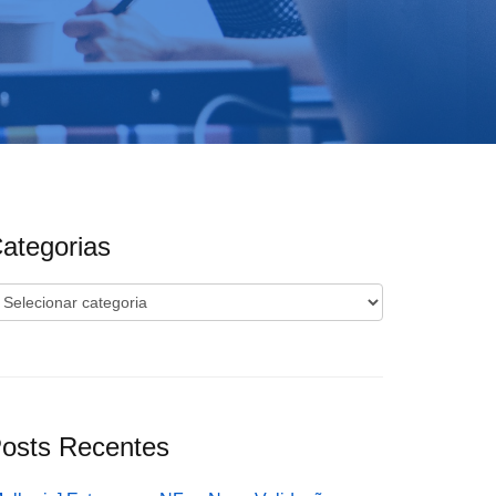
ategorias
ategorias
osts Recentes