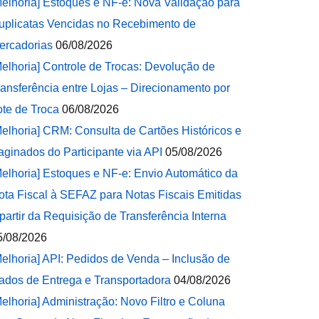
Melhoria] Estoques e NF-e: Nova Validação para
uplicatas Vencidas no Recebimento de
ercadorias
06/08/2026
Melhoria] Controle de Trocas: Devolução de
ransferência entre Lojas – Direcionamento por
ote de Troca
06/08/2026
Melhoria] CRM: Consulta de Cartões Históricos e
aginados do Participante via API
05/08/2026
Melhoria] Estoques e NF-e: Envio Automático da
ota Fiscal à SEFAZ para Notas Fiscais Emitidas
 partir da Requisição de Transferência Interna
5/08/2026
Melhoria] API: Pedidos de Venda – Inclusão de
ados de Entrega e Transportadora
04/08/2026
Melhoria] Administração: Novo Filtro e Coluna