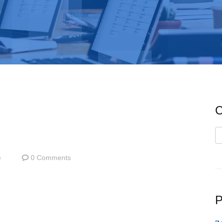
C
C
e
0 Comments
P