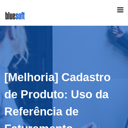
Skip
Togg
to
navi
main
content
[Melhoria] Cadastro
de Produto: Uso da
Referência de