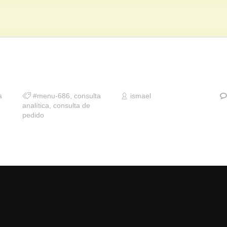
a
#menu-686
,
consulta
ismael
analítica
,
consulta de
pedido