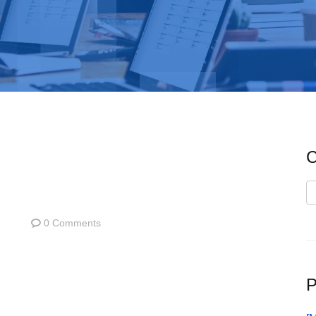
C
C
0 Comments
P