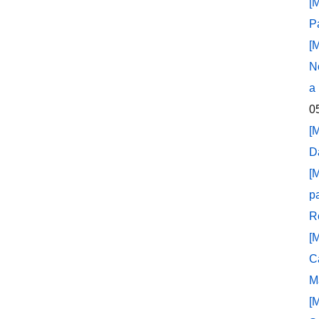
[
P
[
N
a
0
[
D
[
p
R
[
C
M
[