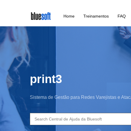
Skip
Home
Treinamentos
FAQ
to
main
content
print3
Sistema de Gestão para Redes Varejistas e Atac
Search
for: