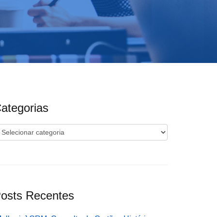
ategorias
ategorias
osts Recentes