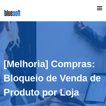
Skip
Togg
to
navi
main
content
[Melhoria] Compras:
Bloqueio de Venda de
Produto por Loja