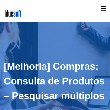
Skip
Togg
to
navi
main
content
[Melhoria] Compras:
Consulta de Produtos
– Pesquisar múltiplos