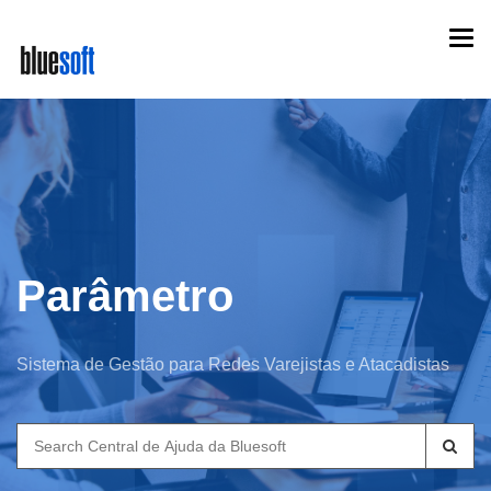
Skip
Togg
to
navi
main
content
Parâmetro
Sistema de Gestão para Redes Varejistas e Atacadistas
Search
for: