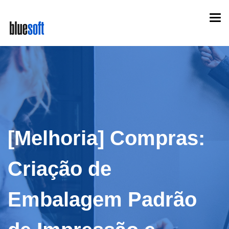
Skip
Togg
to
navi
main
content
[Melhoria] Compras:
Criação de
Embalagem Padrão