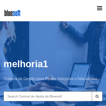
Skip
Togg
to
navi
main
content
melhoria1
Sistema de Gestão para Redes Varejistas e Atacadistas
Search
for: