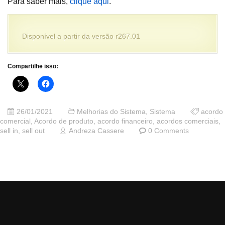
Para saber mais,
clique aqui
.
Disponível a partir da versão r267.01
Compartilhe isso:
26/01/2021
Melhorias do Sistema
,
Sistema
acordo
comercial
,
Acordo de produto
,
acordo financeiro
,
acordos comerciais
,
sell in
,
sell out
Andreza Cassere
0 Comments