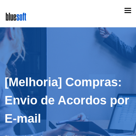
Skip
Togg
to
navi
main
content
[Melhoria] Compras:
Envio de Acordos por
E-mail