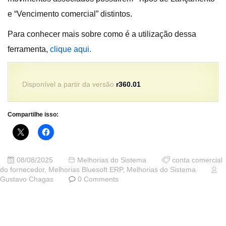
e “Vencimento comercial” distintos.
Para conhecer mais sobre como é a utilização dessa
ferramenta,
clique aqui.
Disponível a partir da versão
r360.01
Compartilhe isso:
08/08/2025
Melhorias do Sistema
conta comercial
do fornecedor
,
Melhorias Bluesoft ERP
,
Melhorias do Sistema
Gustavo Chagas
0 Comments